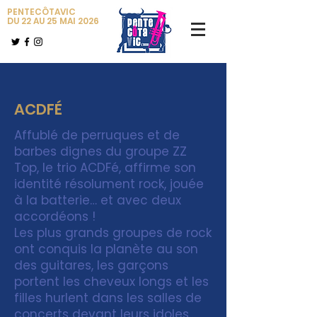
PENTECÔTAVIC
DU 22 AU 25 MAI 2026
ACDFÉ
Affublé de perruques et de
barbes dignes du groupe ZZ
Top, le trio ACDFé, affirme son
identité résolument rock, jouée
à la batterie… et avec deux
accordéons !
Les plus grands groupes de rock
ont conquis la planète au son
des guitares, les garçons
portent les cheveux longs et les
filles hurlent dans les salles de
concerts devant leurs idoles…