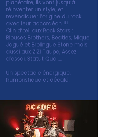
planétaire, ils vont jusqu’à
réinventer un style, et
revendiquer l’origine du rock…
avec leur accordéon !!!
Clin d’œil aux Rock Stars :
Blouses Brothers, Beatles, Mique
Jagué et Brolingue Stone mais
aussi aux ZIZI Taupe, Assez
d’essai, Statut Quo ….
Un spectacle énergique,
humoristique et décalé.