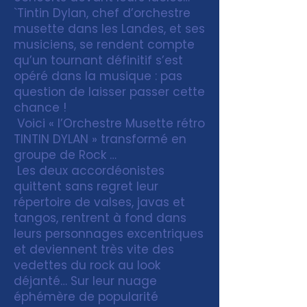
`Tintin Dylan, chef d’orchestre
musette dans les Landes, et ses
musiciens, se rendent compte
qu’un tournant définitif s’est
opéré dans la musique : pas
question de laisser passer cette
chance !
Voici « l’Orchestre Musette rétro
TINTIN DYLAN » transformé en
groupe de Rock …
Les deux accordéonistes
quittent sans regret leur
répertoire de valses, javas et
tangos, rentrent à fond dans
leurs personnages excentriques
et deviennent très vite des
vedettes du rock au look
déjanté… Sur leur nuage
éphémère de popularité